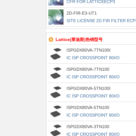
CFR FOR LATTICEECP3
2D-FIR-E3-UT1
SITE LICENSE 2D FIR FILTER ECP
Lattice(莱迪斯)热销型号
ISPGDX80VA-7TN100I
IC ISP CROSSPOINT 80I/O
100TQFP
ISPGDX80VA-7TN100
IC ISP CROSSPOINT 80I/O
100TQFP
ISPGDX80VA-5TN100I
IC ISP CROSSPOINT 80I/O
100TQFP
ISPGDX80VA-5TN100
IC ISP CROSSPOINT 80I/O
100TQFP
ISPGDX80VA-3TN100
IC ISP CROSSPOINT 80I/O