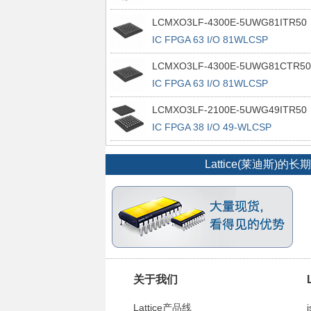
100TQFP
LCMXO3LF-4300E-5UWG81ITR50
IC FPGA 63 I/O 81WLCSP
LCMXO3LF-4300E-5UWG81CTR50
IC FPGA 63 I/O 81WLCSP
LCMXO3LF-2100E-5UWG49ITR50
IC FPGA 38 I/O 49-WLCSP
Lattice(莱迪
关于我们
Lattice产品线
i