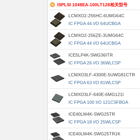
ISPLSI 1048EA-100LT128相关型号
LCMXO2-256HC-6UMG64C
IC FPGA 44 I/O 64UCBGA
LCMXO2-256ZE-3UMG64C
IC FPGA 44 I/O 64UCBGA
ICE5LP4K-SWG36ITR
IC FPGA 26 I/O 36WLCSP
LCMXO3LF-4300E-5UWG81CTR
IC FPGA 63 I/O 81WLCSP
LCMXO3LF-640E-6MG121I
IC FPGA 100 I/O 121CSFBGA
ICE40LM4K-SWG25TR
IC FPGA 18 I/O 25WLCSP
ICE40LM4K-SWG25TR1K