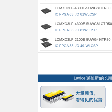
100TQFP
LCMXO3LF-4300E-5UWG81ITR50
IC FPGA 63 I/O 81WLCSP
LCMXO3LF-4300E-5UWG81CTR50
IC FPGA 63 I/O 81WLCSP
LCMXO3LF-2100E-5UWG49ITR50
IC FPGA 38 I/O 49-WLCSP
Lattice(莱迪