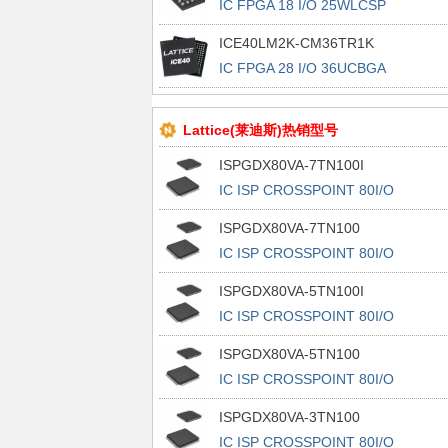
IC FPGA 18 I/O 25WLCSP
ICE40LM2K-CM36TR1K
IC FPGA 28 I/O 36UCBGA
Lattice(莱迪斯)热销型号
ISPGDX80VA-7TN100I
IC ISP CROSSPOINT 80I/O
100TQFP
ISPGDX80VA-7TN100
IC ISP CROSSPOINT 80I/O
100TQFP
ISPGDX80VA-5TN100I
IC ISP CROSSPOINT 80I/O
100TQFP
ISPGDX80VA-5TN100
IC ISP CROSSPOINT 80I/O
100TQFP
ISPGDX80VA-3TN100
IC ISP CROSSPOINT 80I/O