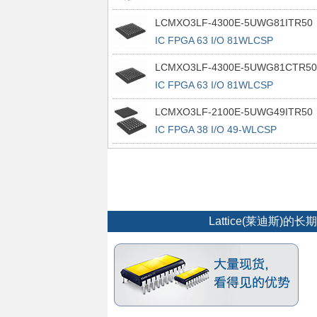
100TQFP
LCMXO3LF-4300E-5UWG81ITR50
IC FPGA 63 I/O 81WLCSP
LCMXO3LF-4300E-5UWG81CTR50
IC FPGA 63 I/O 81WLCSP
LCMXO3LF-2100E-5UWG49ITR50
IC FPGA 38 I/O 49-WLCSP
Lattice(莱迪