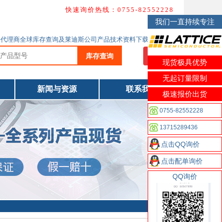
快速询价热线：0755-82552228
我们一直持续专注
Lattice代理商全球库存查询及莱迪斯公司产品技术资料下载
库存查询
我要询价
现货极具优势
无起订量限制
新闻与资源
联系我们
极速报价出货
0755-82552228
13715289436
点击QQ询价
点击配单询价
QQ询价