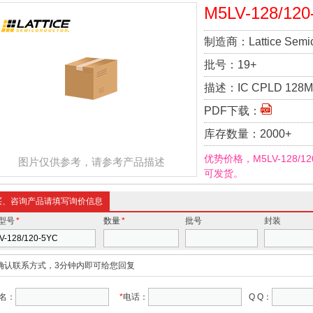
M5LV-128/120
制造商：
Lattice Semi
批号：
19+
描述：
IC CPLD 128M
PDF下载：
库存数量：
2000+
优势价格，M5LV-128/
图片仅供参考，请参考产品描述
可发货。
买、咨询产品请填写询价信息
型号
*
数量
*
批号
封装
确认联系方式，3分钟内即可给您回复
名：
*
电话：
Q Q：