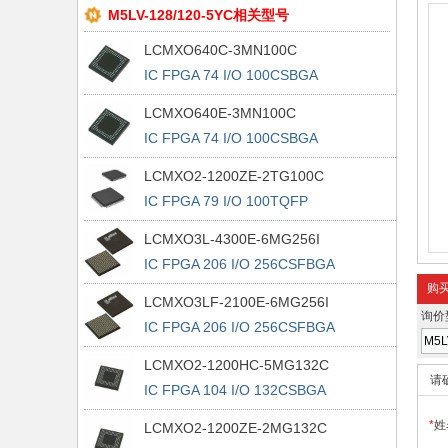
M5LV-128/120-5YC相关型号
LCMXO640C-3MN100C
IC FPGA 74 I/O 100CSBGA
LCMXO640E-3MN100C
IC FPGA 74 I/O 100CSBGA
LCMXO2-1200ZE-2TG100C
IC FPGA 79 I/O 100TQFP
LCMXO3L-4300E-6MG256I
IC FPGA 206 I/O 256CSFBGA
购
LCMXO3LF-2100E-6MG256I
询价
IC FPGA 206 I/O 256CSFBGA
LCMXO2-1200HC-5MG132C
请
IC FPGA 104 I/O 132CSBGA
*
姓
LCMXO2-1200ZE-2MG132C