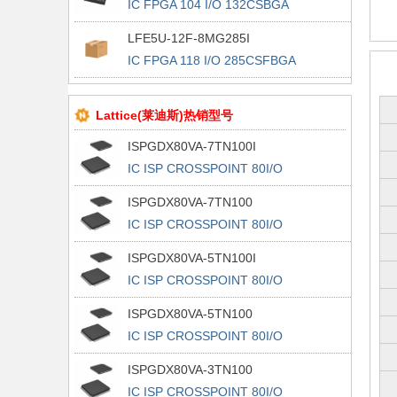
IC FPGA 104 I/O 132CSBGA
LFE5U-12F-8MG285I
IC FPGA 118 I/O 285CSFBGA
Lattice(莱迪斯)热销型号
ISPGDX80VA-7TN100I
IC ISP CROSSPOINT 80I/O
100TQFP
ISPGDX80VA-7TN100
IC ISP CROSSPOINT 80I/O
100TQFP
ISPGDX80VA-5TN100I
IC ISP CROSSPOINT 80I/O
100TQFP
ISPGDX80VA-5TN100
IC ISP CROSSPOINT 80I/O
100TQFP
ISPGDX80VA-3TN100
IC ISP CROSSPOINT 80I/O