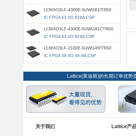
100TQFP
LCMXO3LF-4300E-5UWG81ITR50
IC FPGA 63 I/O 81WLCSP
LCMXO3LF-4300E-5UWG81CTR50
IC FPGA 63 I/O 81WLCSP
LCMXO3LF-2100E-5UWG49ITR50
IC FPGA 38 I/O 49-WLCSP
Lattice(莱迪斯)的长期
关于我们
Lattice产