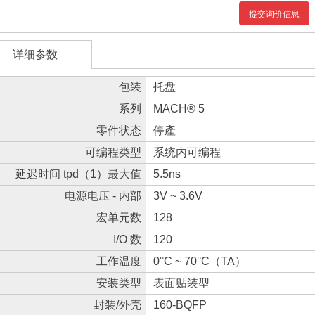
提交询价信息
详细参数
包装
托盘
系列
MACH® 5
零件状态
停產
可编程类型
系统内可编程
延迟时间 tpd（1）最大值
5.5ns
电源电压 - 内部
3V ~ 3.6V
宏单元数
128
I/O 数
120
工作温度
0°C ~ 70°C（TA）
安装类型
表面贴装型
封装/外壳
160-BQFP