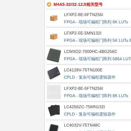
M4A5-32/32-12JI相关型号
LFXP2-8E-6FTN256I
FPGA - 现场可编程门阵列 8K LUTs
201 I/O Inst on DSP 1.2V -6 Spd
LFXP2-5E-5MN132I
FPGA - 现场可编程门阵列 5K LUTs 
I/O Inst on DSP 1.2V -5 Spd
LCMXO2-7000HC-4BG256C
FPGA - 现场可编程门阵列 6864 LUT
207 I/O 3.3V 4 SPEED
LC4128V-75TN100E
CPLD - 复杂可编程逻辑器件
PROGRAMMABLE SUPER FAST HI
LFXP2-8E-5FTN256I
DENSITY PLD
FPGA - 现场可编程门阵列 8K LUTs
201 I/O Inst on DSP 1.2V -5 Spd
LC4256ZC-75MN132I
CPLD - 复杂可编程逻辑器件
PROGRAMMABLE SUPER FAST HI
LC4032V-75TN48C
DENSITY PLD