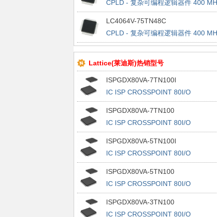
CPLD - 复杂可编程逻辑器件 400 MH
32 Macrocell 3.3 V 7.5 tPD
LC4064V-75TN48C
CPLD - 复杂可编程逻辑器件 400 MH
64 Macrocell 3.3 V 7.5 tPD
Lattice(莱迪斯)热销型号
ISPGDX80VA-7TN100I
IC ISP CROSSPOINT 80I/O
100TQFP
ISPGDX80VA-7TN100
IC ISP CROSSPOINT 80I/O
100TQFP
ISPGDX80VA-5TN100I
IC ISP CROSSPOINT 80I/O
100TQFP
ISPGDX80VA-5TN100
IC ISP CROSSPOINT 80I/O
100TQFP
ISPGDX80VA-3TN100
IC ISP CROSSPOINT 80I/O