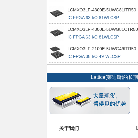
100TQFP
LCMXO3LF-4300E-5UWG81ITR50
IC FPGA 63 I/O 81WLCSP
LCMXO3LF-4300E-5UWG81CTR50
IC FPGA 63 I/O 81WLCSP
LCMXO3LF-2100E-5UWG49ITR50
IC FPGA 38 I/O 49-WLCSP
Lattice(莱迪
关于我们